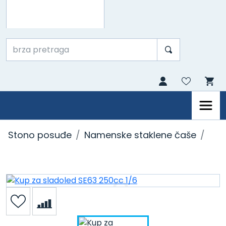
Stono posuđe
Namenske staklene čaše