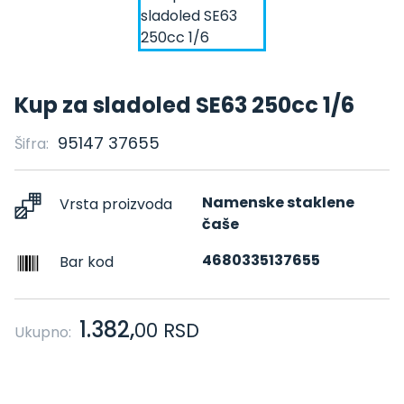
Kup za sladoled SE63 250cc 1/6
95147 37655
Šifra:
Namenske staklene
Vrsta proizvoda
čaše
4680335137655
Bar kod
1.382,
00
RSD
Ukupno: