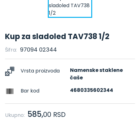
Kup za sladoled TAV738 1/2
97094 02344
Šifra:
Namenske staklene
Vrsta proizvoda
čaše
4680335602344
Bar kod
585,
00
RSD
Ukupno: