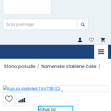
Stono posuđe
Namenske staklene čaše