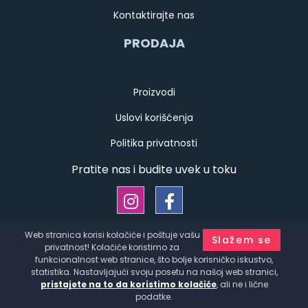
Kontaktirajte nas
PRODAJA
Proizvodi
Uslovi korišćenja
Politika privatnosti
Pratite nas i budite uvek u toku
Web stranica korisi kolačiće i poštuje vašu
Slažem se
Copyright © Kauffmann d.o.o. Srbija Sva prava zadržana
privatnost! Kolačiće koristimo za
Developed by
HALO Creative Team
funkcionalnost web stranice, što bolje korisničko iskustvo,
statistika. Nastavljajući svoju posetu na našoj web stranici,
pristajete na to da koristimo kolačiće
, ali ne i lične
podatke.
Flaša kocka ulje/sirće 500cc