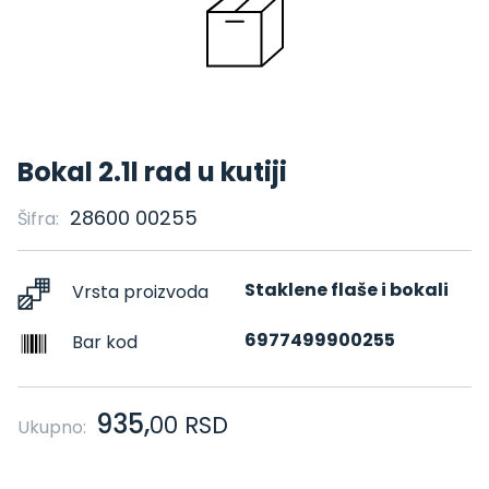
Bokal 2.1l rad u kutiji
28600 00255
Šifra:
Staklene flaše i bokali
Vrsta proizvoda
6977499900255
Bar kod
935,
00
RSD
Ukupno: