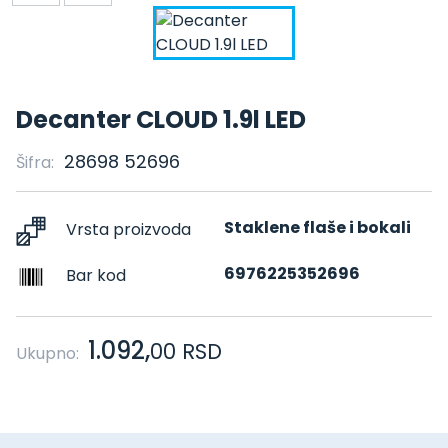
Decanter CLOUD 1.9l LED
28698 52696
Šifra:
Staklene flaše i bokali
Vrsta proizvoda
6976225352696
Bar kod
1.092,
00
RSD
Ukupno: