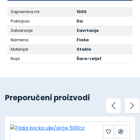
Zapremina ml
1000
Poklopac
Da
Zatvaranje
Zavrtanje
Namena
Flaša
Materijal
Staklo
Boja
Šara-reljef
Preporučeni proizvodi