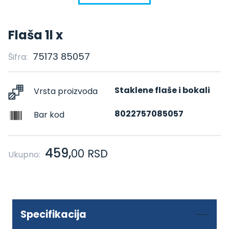
Flaša 1l x
75173 85057
Šifra:
Staklene flaše i bokali
Vrsta proizvoda
8022757085057
Bar kod
459,
00
RSD
Ukupno:
Specifikacija