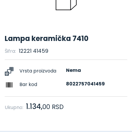
Lampa keramička 7410
12221 41459
Šifra:
Nema
Vrsta proizvoda
8022757041459
Bar kod
1.134,
00
RSD
Ukupno: