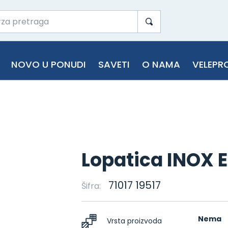
NOVO U PONUDI
SAVETI
O NAMA
VELEPR
Lopatica INOX E
71017 19517
Šifra:
Nema
Vrsta proizvoda