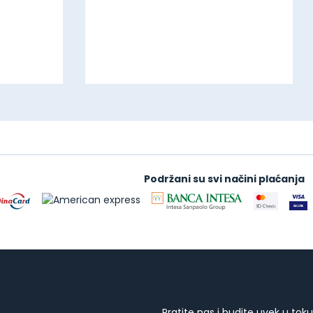
Podržani su svi načini plaćanja
Pratite nas i budite uvek u toku