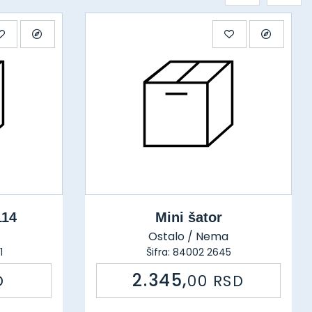
114
Mini šator
Ostalo / Nema
1
Šifra: 84002 2645
2.345,
D
00
RSD