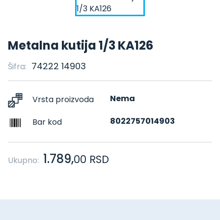
Metalna kutija 1/3 KA126
74222 14903
Šifra:
Nema
Vrsta proizvoda
8022757014903
Bar kod
1.789,
00
RSD
Ukupno: