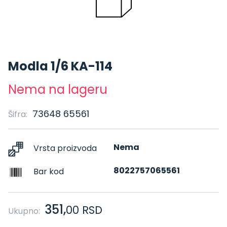
Modla 1/6 KA-114
Nema na lageru
73648 65561
Šifra:
Nema
Vrsta proizvoda
8022757065561
Bar kod
351,
00
RSD
Ukupno: