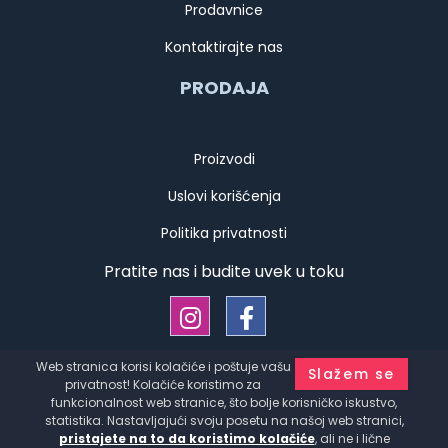
Prodavnice
Kontaktirajte nas
PRODAJA
Proizvodi
Uslovi korišćenja
Politika privatnosti
Pratite nas i budite uvek u toku
Web stranica korisi kolačiće i poštuje vašu
Slažem se
Copyright © Kauffmann d.o.o. Srbija Sva prava zadržana
privatnost! Kolačiće koristimo za
Developed by
HALO Creative Team
funkcionalnost web stranice, što bolje korisničko iskustvo,
statistika. Nastavljajući svoju posetu na našoj web stranici,
pristajete na to da koristimo kolačiće
, ali ne i lične