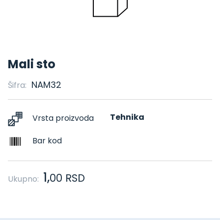
Mali sto
NAM32
Šifra:
Tehnika
Vrsta proizvoda
Bar kod
1,
00
RSD
Ukupno: