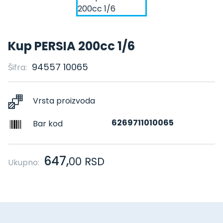
Kup PERSIA 200cc 1/6
94557 10065
Šifra:
Vrsta proizvoda
6269711010065
Bar kod
647,
00
RSD
Ukupno: