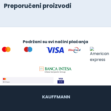
Preporučeni proizvodi
Podržani su svi načini plaćanja
KAUFFMANN