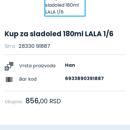
Kup za sladoled 180ml LALA 1/6
28330 91887
Šifra:
Han
Vrsta proizvoda
6933890391887
Bar kod
856,
00
RSD
Ukupno: