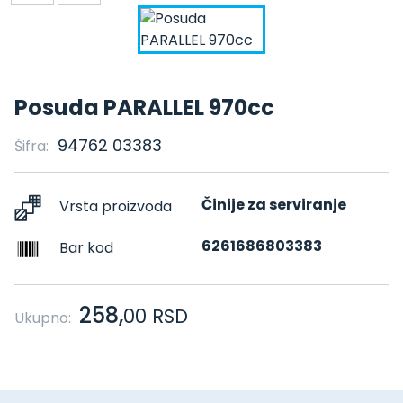
Posuda PARALLEL 970cc
94762 03383
Šifra:
Činije za serviranje
Vrsta proizvoda
6261686803383
Bar kod
258,
00
RSD
Ukupno: