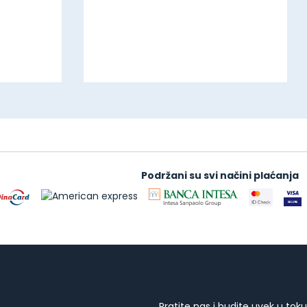
Podržani su svi načini plaćanja
Pratite nas i budite uvek u toku