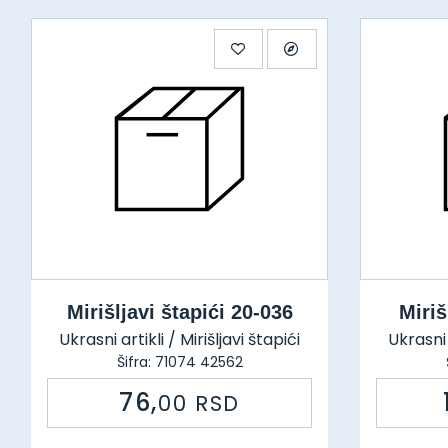
Mirišljavi štapići 20-036
Miriš
Ukrasni artikli / Mirišljavi štapići
Ukrasni 
Šifra: 71074 42562
76,
00
RSD