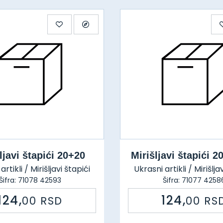
ljavi štapići 20+20
Mirišljavi štapići 
artikli / Mirišljavi štapići
Ukrasni artikli / Mirišlja
Šifra: 71078 42593
Šifra: 71077 4258
124,
124,
00
RSD
00
RS