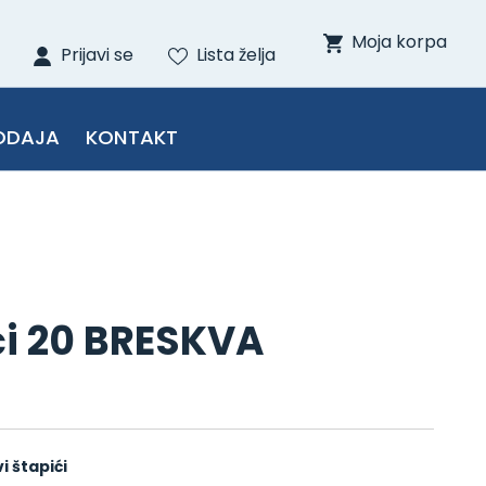
Moja korpa
Prijavi se
Lista želja
ODAJA
KONTAKT
ići 20 BRESKVA
vi štapići