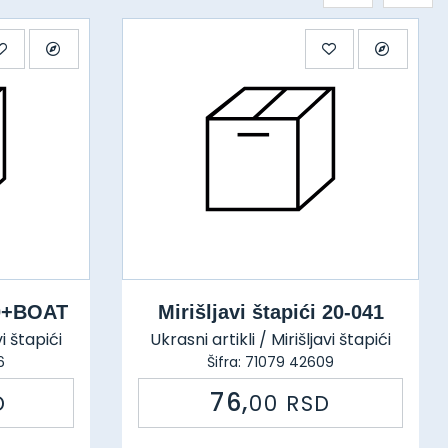
20+BOAT
Mirišljavi štapići 20-041
vi štapići
Ukrasni artikli / Mirišljavi štapići
6
Šifra: 71079 42609
76,
D
00
RSD