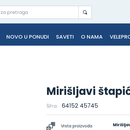
NOVO U PONUDI
SAVETI
O NAMA
VELEPR
Mirišljavi štap
64152 45745
Šifra:
Mirišlja
Vrsta proizvoda