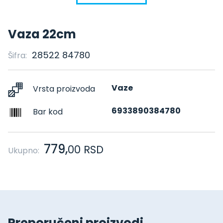
Vaza 22cm
28522 84780
Šifra:
Vaze
Vrsta proizvoda
6933890384780
Bar kod
779,
00
RSD
Ukupno:
Preporučeni proizvodi