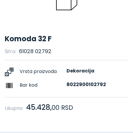
Komoda 32 F
61028 02792
Šifra:
Dekoracija
Vrsta proizvoda
8022900102792
Bar kod
45.428,
00
RSD
Ukupno: