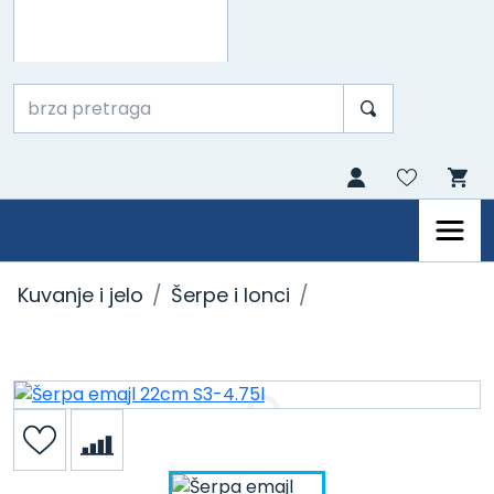
Kuvanje i jelo
Šerpe i lonci