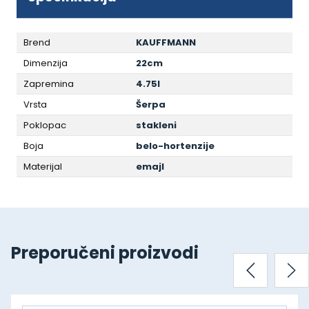
Brend
KAUFFMANN
Dimenzija
22cm
Zapremina
4.75l
Vrsta
Šerpa
Poklopac
stakleni
Boja
belo-hortenzije
Materijal
emajl
Preporučeni proizvodi