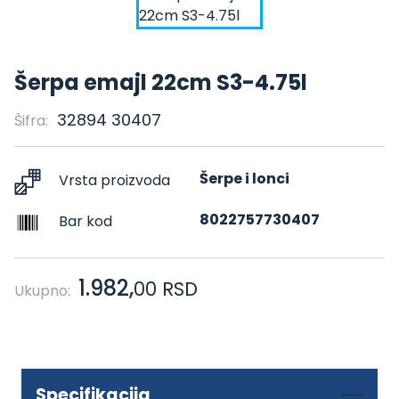
Šerpa emajl 22cm S3-4.75l
32894 30407
Šifra:
Šerpe i lonci
Vrsta proizvoda
8022757730407
Bar kod
1.982,
00
RSD
Ukupno:
Specifikacija