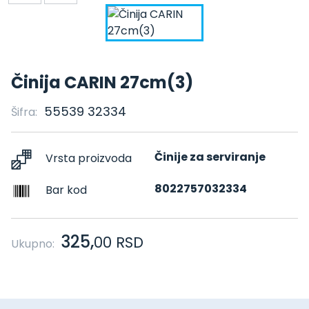
Činija CARIN 27cm(3)
55539 32334
Šifra:
Činije za serviranje
Vrsta proizvoda
8022757032334
Bar kod
325,
00
RSD
Ukupno: