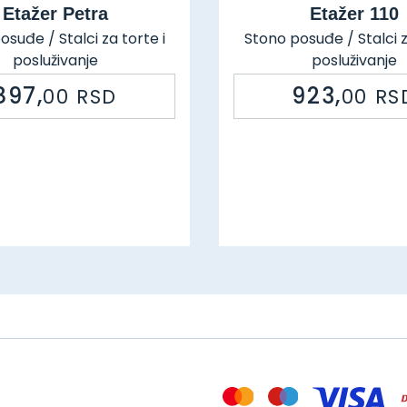
Etažer Petra
Etažer 110
suđe / Stalci za torte i
Stono posuđe / Stalci z
posluživanje
posluživanje
Šifra: 93542 48933
Šifra: 74109 1394
897,
923,
00
RSD
00
RS