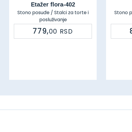
Etažer flora-402
Stono posuđe / Stalci za torte i
Stono po
posluživanje
Šifra: 93573 36745
779,
00
RSD