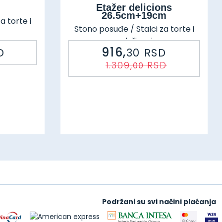
Etažer delicions
26.5cm+19cm
a torte i
Stono posuđe / Stalci za torte i
posluživanje
4
916,
D
30
RSD
Šifra: 75351 99054
1.309,
RSD
00
Podržani su svi načini plaćanja