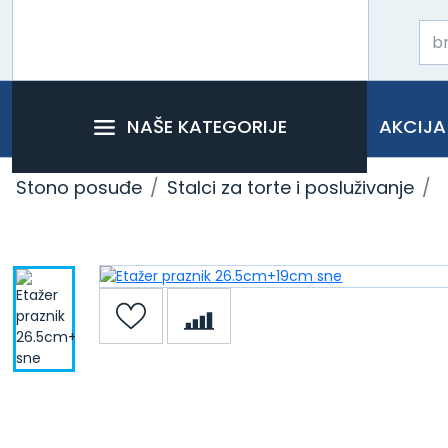
NAŠE KATEGORIJE
AKCIJA
Stono posuđe
Stalci za torte i posluživanje