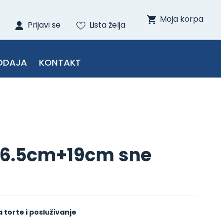
Moja korpa
Prijavi se
Lista želja
ODAJA
KONTAKT
 26.5cm+19cm sne
a torte i posluživanje