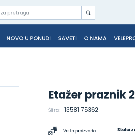
NOVO U PONUDI
SAVETI
O NAMA
VELEPR
Etažer praznik
13581 75362
Šifra:
Stalci z
Vrsta proizvoda