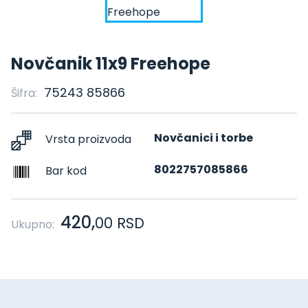
Novčanik 11x9 Freehope
75243 85866
Šifra:
Novčanici i torbe
Vrsta proizvoda
8022757085866
Bar kod
420,
00
RSD
Ukupno: