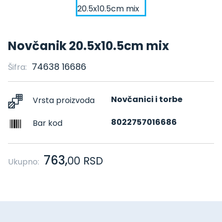
Novčanik 20.5x10.5cm mix
74638 16686
Šifra:
Novčanici i torbe
Vrsta proizvoda
8022757016686
Bar kod
763,
00
RSD
Ukupno: