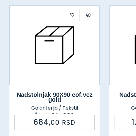
Nadstolnjak 90X90 cof.vez
Nadst
gold
Galanterija / Tekstil
Ga
Šifra: 57645 70095
684,
1
00
RSD