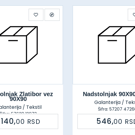
olnjak Zlatibor vez
Nadstolnjak 90X90
90X90
Galanterija / Teks
lanterija / Tekstil
Šifra: 57207 4726
Šifra: 57628 12973
.140,
546,
00
RSD
00
RS