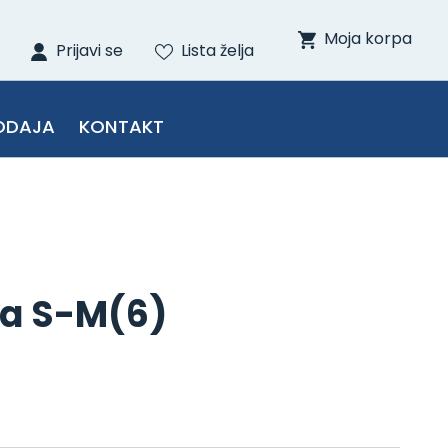
Moja korpa
Prijavi se
Lista želja
ODAJA
KONTAKT
la S-M(6)