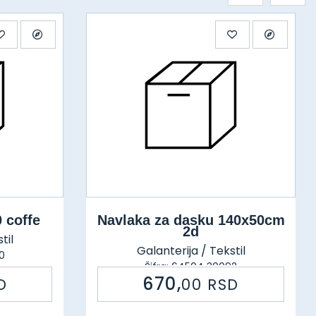
 coffe
Navlaka za dasku 140x50cm
2d
til
Galanterija / Tekstil
0
Šifra: 64504 30092
670,
D
00
RSD