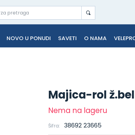
NOVO U PONUDI
SAVETI
O NAMA
VELEPR
Majica-rol ž.be
Nema na lageru
38692 23665
Šifra: