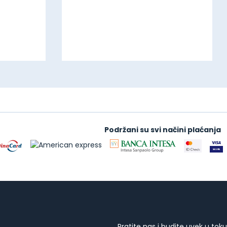
Podržani su svi načini plaćanja
Pratite nas i budite uvek u toku