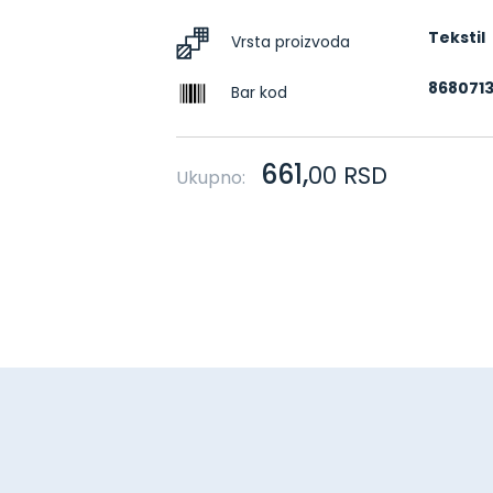
Tekstil
Vrsta proizvoda
868071
Bar kod
661,
00
RSD
Ukupno: