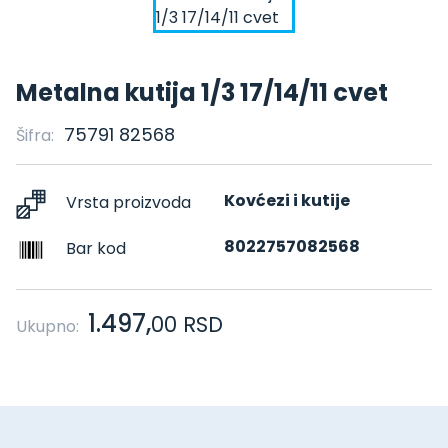
Metalna kutija 1/3 17/14/11 cvet
75791 82568
Šifra:
Kovćezi i kutije
Vrsta proizvoda
8022757082568
Bar kod
1.497,
00
RSD
Ukupno: