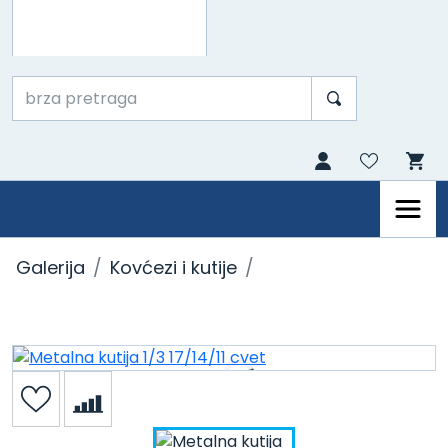
Galerija
Kovćezi i kutije