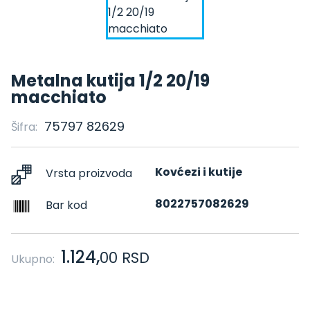
Metalna kutija 1/2 20/19
macchiato
75797 82629
Šifra:
Kovćezi i kutije
Vrsta proizvoda
8022757082629
Bar kod
1.124,
00
RSD
Ukupno: